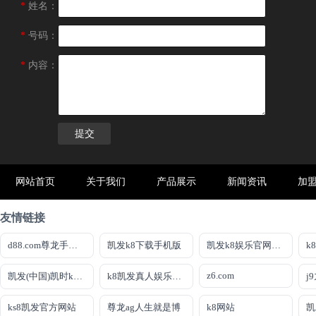
*
姓名：
*
号码：
*
内容：
网站首页
关于我们
产品展示
新闻资讯
加
友情链接
d88.com尊龙手机appag旗舰厅
凯发k8下载手机版
凯发k8娱乐官网地址
z6.com
凯发(中国)凯时kb官网登录
k8凯发真人娱乐手机app
j
ks8凯发官方网站
尊龙ag人生就是博
k8网站