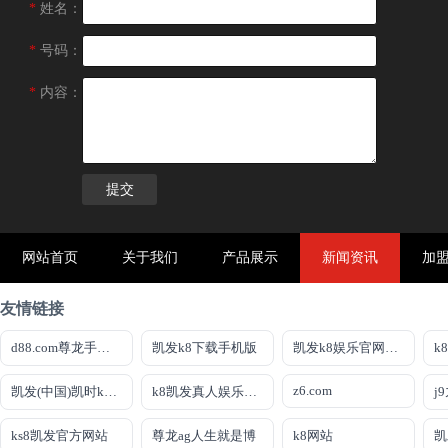
*
姓名：
*
号码：
*
内容：
网站首页
关于我们
产品展示
新闻资讯
加
友情链接
d88.com尊龙手机appag旗舰厅
凯发k8下载手机版
凯发k8娱乐官网地址
z6.com
凯发(中国)凯时kb官网登录
k8凯发真人娱乐手机app
j
ks8凯发官方网站
尊龙ag人生就是博
k8网站