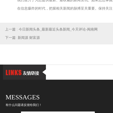
我们致力于为您提供最新、最权威的新闻资讯。如果您想掌握澄
在信息爆炸的时代，把握相关新闻的脉搏至关重要。保持关注，
上一篇 : 今日新闻头条_最新最近头条新闻_今天评论-闽南网
下一篇: 新闻源 财富源
MESSAGES
有什么问题请反馈给我们！