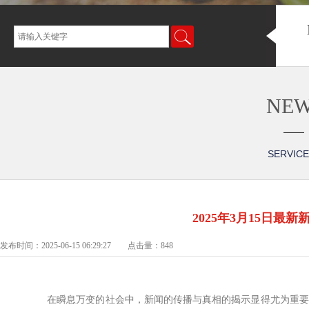
NEW
SERVIC
2025年3月15日
发布时间：2025-06-15 06:29:27 点击量：
848
在瞬息万变的社会中，新闻的传播与真相的揭示显得尤为重要。