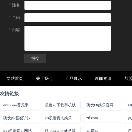
*
姓名：
*
号码：
*
内容：
网站首页
关于我们
产品展示
新闻资讯
加
友情链接
d88.com尊龙手机appag旗舰厅
凯发k8下载手机版
凯发k8娱乐官网地址
z6.com
凯发(中国)凯时kb官网登录
k8凯发真人娱乐手机app
j
ks8凯发官方网站
尊龙ag人生就是博
k8网站