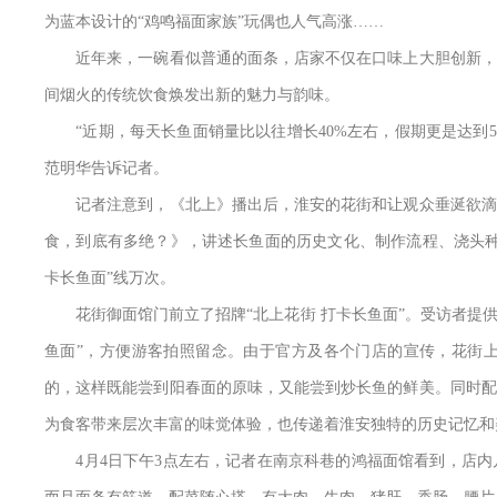
为蓝本设计的“鸡鸣福面家族”玩偶也人气高涨……
近年来，一碗看似普通的面条，店家不仅在口味上大胆创新，还
间烟火的传统饮食焕发出新的魅力与韵味。
“近期，每天长鱼面销量比以往增长40%左右，假期更是达到5
范明华告诉记者。
记者注意到，《北上》播出后，淮安的花街和让观众垂涎欲滴的
食，到底有多绝？》，讲述长鱼面的历史文化、制作流程、浇头种
卡长鱼面”线万次。
花街御面馆门前立了招牌“北上花街 打卡长鱼面”。受访者提供
鱼面”，方便游客拍照留念。由于官方及各个门店的宣传，花街上
的，这样既能尝到阳春面的原味，又能尝到炒长鱼的鲜美。同时配
为食客带来层次丰富的味觉体验，也传递着淮安独特的历史记忆和
4月4日下午3点左右，记者在南京科巷的鸿福面馆看到，店内