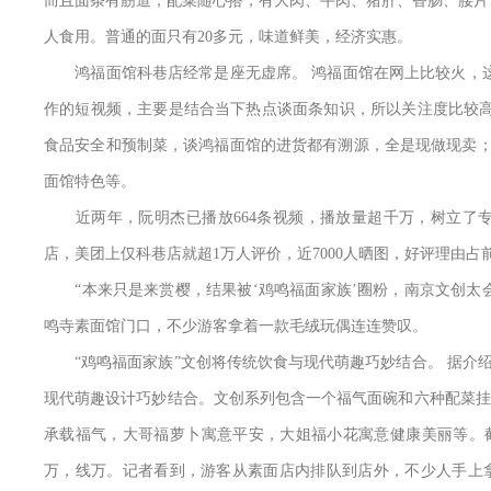
而且面条有筋道，配菜随心搭，有大肉、牛肉、猪肝、香肠、腰片、
人食用。普通的面只有20多元，味道鲜美，经济实惠。
鸿福面馆科巷店经常是座无虚席。 鸿福面馆在网上比较火，这
作的短视频，主要是结合当下热点谈面条知识，所以关注度比较高
食品安全和预制菜，谈鸿福面馆的进货都有溯源，全是现做现卖；
面馆特色等。
近两年，阮明杰已播放664条视频，播放量超千万，树立了专
店，美团上仅科巷店就超1万人评价，近7000人晒图，好评理由占
“本来只是来赏樱，结果被‘鸡鸣福面家族’圈粉，南京文创太会
鸣寺素面馆门口，不少游客拿着一款毛绒玩偶连连赞叹。
“鸡鸣福面家族”文创将传统饮食与现代萌趣巧妙结合。 据介绍
现代萌趣设计巧妙结合。文创系列包含一个福气面碗和六种配菜挂
承载福气，大哥福萝卜寓意平安，大姐福小花寓意健康美丽等。截至
万，线万。记者看到，游客从素面店内排队到店外，不少人手上拿