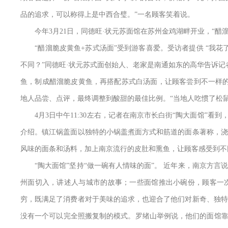
品的追求，可以称得上是中西合璧。”一名顾客笑着说。
今年3月21日，同德旺·状元苏面馆在苏州金鸡湖畔开业，“醋溜
“醋溜脆皮黄鱼+苏式汤面”受到游客喜爱。受访者提供 “我花
不同？”同德旺·状元苏式面创始人、老家是南通如东的高华告诉
鱼，制成醋溜脆皮黄鱼，再搭配苏式白汤面，让顾客尝到不一样的
地人品尝、点评，最终调整到酸甜的最佳比例。“当地人吃惯了松鼠
4月3日中午11:30左右，记者在南京市长白街“陶大面馆”看
介绍。镇江锅盖面以独特的小锅盖煮面方式和筋道的面条著称，浇
风味的面条和汤料，加上南京流行的皮肚和熏鱼，让顾客感受到不
“陶大面馆”坚持“做一碗有人情味的面”。 近年来，南京方言
州面切入，讲述人与城市的故事；一些面馆推出小碗份，顾客一
穷，既满足了消费者对于美味的追求，也迎合了他们对新奇、独特
没有一个可以完全照搬复制的模式。罗绪山举例说，他们的面馆靠