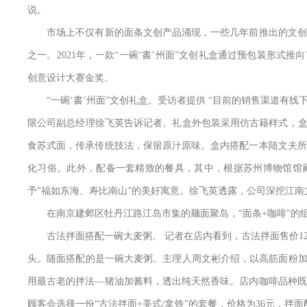
说。
市场上不仅有新的面条文创产品涌现，一些几年前推出的文创产
之一。2021年，一款“一碗‘書’州面”文创礼盒通过预包装形式
创意设计大赛金奖。
“一碗‘書’州面”文创礼盒。受访者提供 “目前的销售渠道有线
限公司副总经理徐飞英告诉记者。礼盒外包装采用仿古籍样式，盒
食苏式面，传承传统技法，保留原汁原味。盒内搭配一本陆文夫所
化习俗。此外，配备一套精致的餐具，其中，根据苏州博物馆馆藏
予“福如东海、寿比南山”的美好寓意。徐飞英透露，公司深挖江南
在南京建邺区牡丹江路江岛市集的麺面聚岛，“面条+咖啡”的
古法拌面搭配一碗大麦粥。 记者在店内看到，古法拌面售价12
头。随面搭配的是一碗大麦粥。主理人周文彬介绍，以高筋面粉加
用最古老的拌法—猪油加酱料，透出纯天然香味。店内咖啡品种既
顾客会选择一份“古法拌面+美式/拿铁”的套餐，价格为36元，