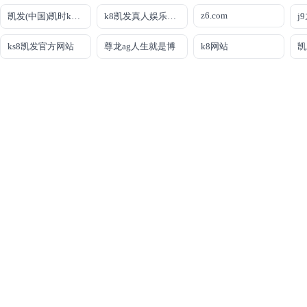
z6.com
凯发(中国)凯时kb官网登录
k8凯发真人娱乐手机app
j
ks8凯发官方网站
尊龙ag人生就是博
k8网站