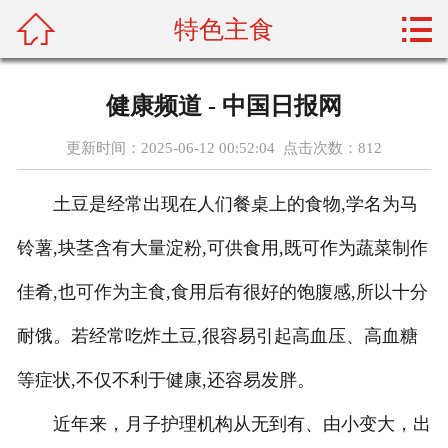



特色主食
首页
关于我们
健康频道 - 中国日报网
产品展示
更新时间：2025-06-12 00:52:04 点击次数：
812
新闻资讯
土豆是经常出现在人们餐桌上的食物,学名为马
加盟门店
铃薯,块茎含有大量淀粉,可供食用,既可作为蔬菜制作
配菜常识
佳肴,也可作为主食,食用后有很好的饱腹感,所以十分
耐饿。若经常吃炸土豆,很容易引起高血压、高血糖
资质荣誉
等症状,不仅不利于健康,还容易发胖。
人才招聘
近年来，月子护理机构从无到有、由小变大，出
在线留言